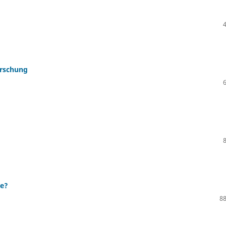
orschung
te?
88