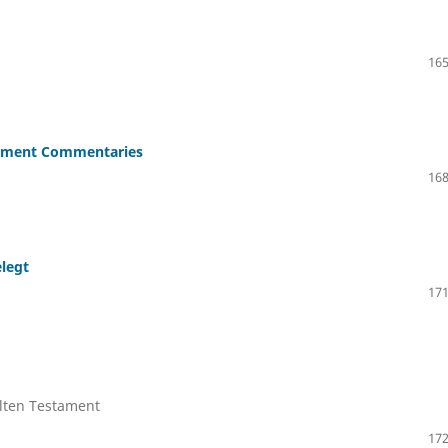
165
stament Commentaries
168
elegt
171
lten Testament
172