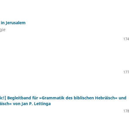
 in Jerusalem
gie
174
177
sic!] Begleitband für »Grammatik des biblischen Hebräisch« und
isch« von Jan P. Lettinga
178