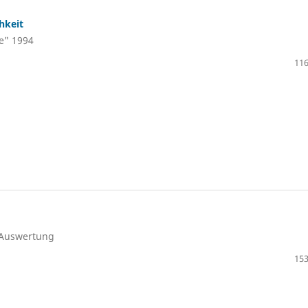
hkeit
ie" 1994
116
 Auswertung
153