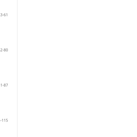
43-61
62-80
81-87
-115