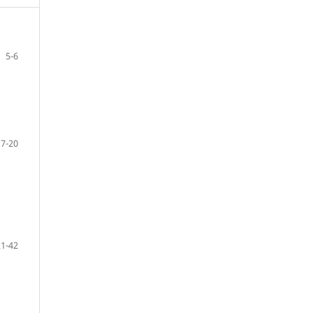
5-6
7-20
21-42